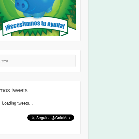
ca
imos tweets
Loading tweets...