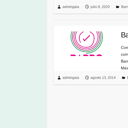
admingaia
julio 8, 2020
Bar
Ba
Con
com
Bar
Méx
admingaia
agosto 13, 2014